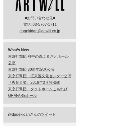
■お問い合わせ先■
電話: 03-5707-1711
dagekidan@artwill.co.jp
What’s New
東京打撃団 府中の森ふるさとホール
公演
東京打撃団 30周年記念公演
東京打撃団 江東区文化センター公演
『教育音楽』2016年3月号掲載
東京打撃団 タクトホームこもれび
GRAFAREホール
@dagekidanさんのツイート