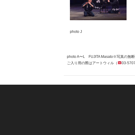
photo J
photo A〜L FUJITA Masato※写
ご入り用の際はアートウィル（
03-5