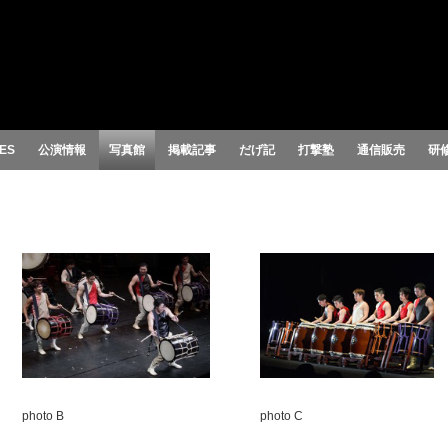
ES
公演情報
写真館
掲載記事
だげ記
打撃塾
通信販売
研
photo B
photo C