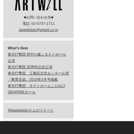
■お問い合わせ先■
電話: 03-5707-1711
dagekidan@artwill.co.jp
What’s New
東京打撃団 府中の森ふるさとホール
公演
東京打撃団 30周年記念公演
東京打撃団 江東区文化センター公演
『教育音楽』2016年3月号掲載
東京打撃団 タクトホームこもれび
GRAFAREホール
@dagekidanさんのツイート