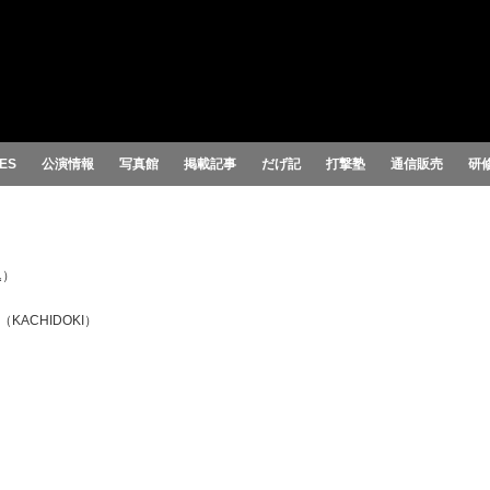
ES
公演情報
写真館
掲載記事
だげ記
打撃塾
通信販売
研
込）
ACHIDOKI）