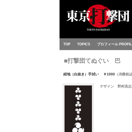
TOP
TOPICS
プロフィール PROFIL
■打撃団てぬぐい 巴
紺地（白抜き）手拭い
￥1000
（消費税
デザイン 野村高志（K